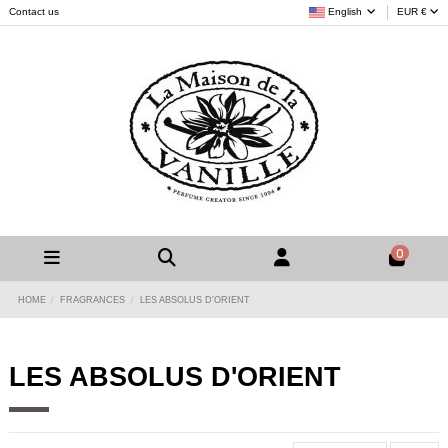
Cookies management panel
Contact us
English
EUR €
0
HOME
FRAGRANCES
LES ABSOLUS D'ORIENT
LES ABSOLUS D'ORIENT