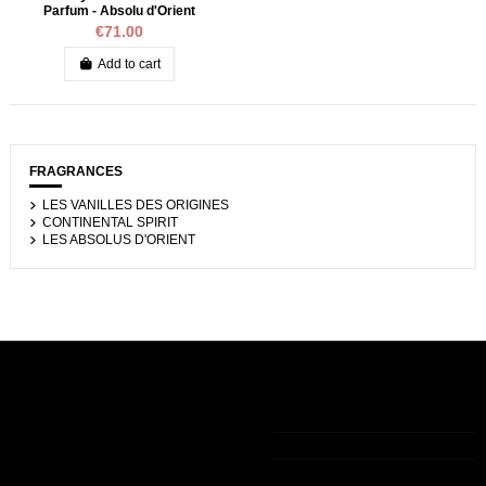
Parfum - Absolu d'Orient
€71.00
Add to cart
FRAGRANCES
LES VANILLES DES ORIGINES
CONTINENTAL SPIRIT
LES ABSOLUS D'ORIENT
Informations
My account
Contact us
Legal notice
My account
+33 (0)9 75 83 05 36
The general
Order history
terms of sale
Guest tracking