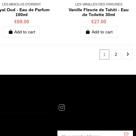
LES ABSOLUS D'ORIENT
LES VANILLES DES ORIGINES
yal Oud - Eau de Parfum
Vanille Fleurie de Tahiti - Eau
100ml
de Toilette 30ml
€69.00
€27.00
Add to cart
Add to cart
1
2
Follow us
anille.com
Newsletter