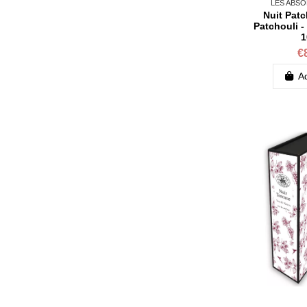
LES ABSO
Nuit Patc
Patchouli 
1
€
Ad