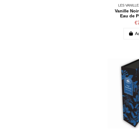
LES VANILL
Vanille Noi
Eau de P
€
Ad