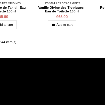
ES DES ORIGINES
LES VANILLES DES ORIGINES
ie de Tahiti - Eau
Vanille Divine des Tropiques -
Ro
lette 100ml
Eau de Toilette 100ml
65.00
€65.00
d to cart
Add to cart
 44 item(s)
t
Contact us
t
+33 (0)9 75 83 05 36
ory
contact@lamaisondelav
king