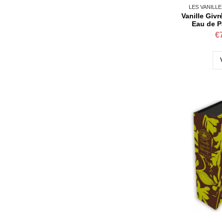
LES VANILL
Vanille Givr
Eau de P
€