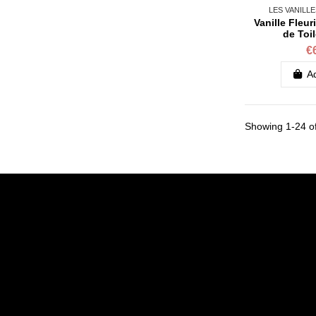
LES VANILL
Vanille Fleur
de Toi
€
Ad
Showing 1-24 of
Informations
My accoun
Legal notice
My accoun
The general terms of sale
Order hist
Politique de confidentialité
Guest trac
Who we are