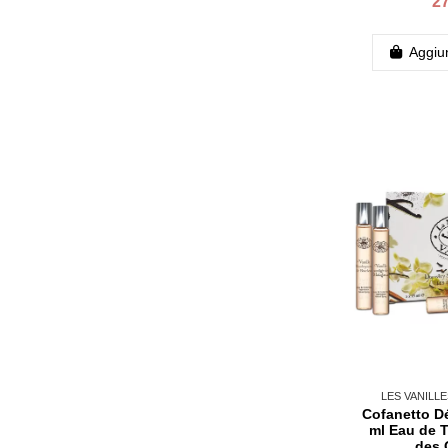
27
Aggiun
LES VANILL
Cofanetto Dé
ml Eau de To
des 