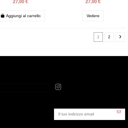
27,00 €
27,00 €
Aggiungi al carrello
Vedere
1
2
Follow us
anille.com
Newsletter
Ottenga uno sconto del 25% sul Suo prossimo
ordine iscrivendosi alla nostra newsletter e riceva