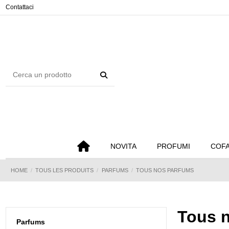
Pannello di gestione dei cookies
Contattaci
NOVITA
PROFUMI
COFA
HOME
TOUS LES PRODUITS
PARFUMS
TOUS NOS PARFUMS
Tous 
Parfums