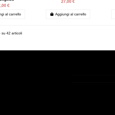
27,00 €
,00 €
gi al carrello
Aggiungi al carrello
 su 42 articoli
unt
Contact us
ount
+33 (0)9 75 83 05 36
ini
contact@lamaisondelav
a ospite