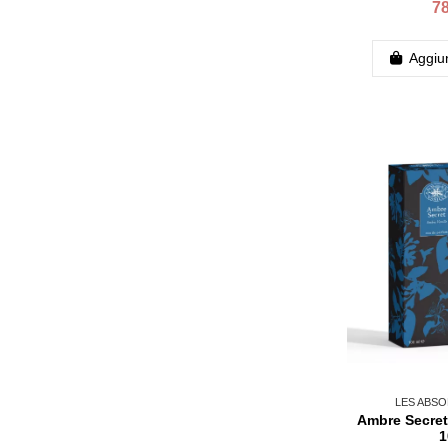
78
Aggiun
LES ABSO
Ambre Secret
1