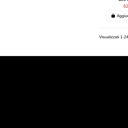
62
Aggiun
Visualizzati 1-24
Informazione
Il mio acco
Informazioni legali
Il mio acc
Condizioni Generali di Vendita
Storico ord
Politique de confidentialité
Tracciatur
Chi siamo noi
Pagamento sicuro
Consegna del vostro pacco