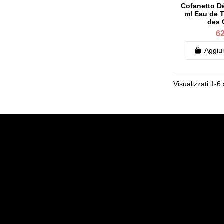
Cofanetto Dé
ml Eau de To
des 
62
Aggiun
Visualizzati 1-6 
Informazione
Il mio acco
Informazioni legali
Il mio acc
Condizioni Generali di Vendita
Storico ord
Politique de confidentialité
Tracciatur
Chi siamo noi
Pagamento sicuro