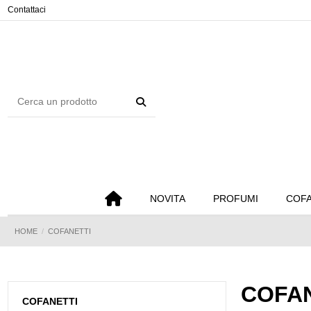
Pannello di gestione dei cookies
Contattaci
NOVITA
PROFUMI
COFA
HOME
COFANETTI
COFAN
COFANETTI