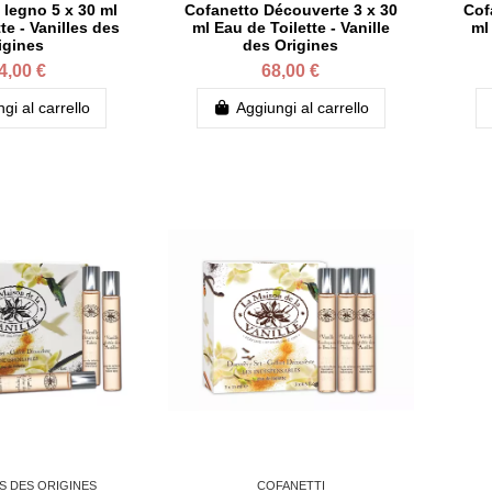
 legno 5 x 30 ml
Cofanetto Découverte 3 x 30
Cof
te - Vanilles des
ml Eau de Toilette - Vanille
ml
igines
des Origines
4,00 €
68,00 €
gi al carrello
Aggiungi al carrello
ES DES ORIGINES
COFANETTI