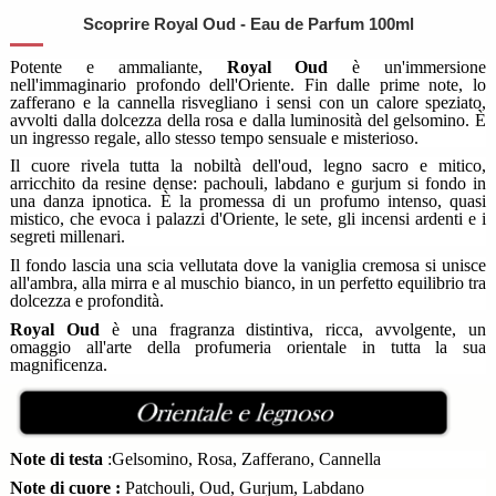
Scoprire Royal Oud - Eau de Parfum 100ml
Potente e ammaliante, 
Royal Oud
 è un'immersione 
nell'immaginario profondo dell'Oriente. Fin dalle prime note, lo 
zafferano e la 
cannella risvegliano i sensi con un calore speziato,
avvolti dalla dolcezza della rosa e dalla luminosità del gelsomino. È
un ingresso regale, allo stesso tempo sensuale e misterioso.
Il cuore rivela tutta la nobiltà dell'oud, legno sacro e mitico,
arricchito da resine dense: pachouli, labdano e gurjum si fondo in
una danza ipnotica. È la promessa di un profumo intenso, quasi
mistico, che evoca i palazzi d'Oriente, le sete, gli incensi ardenti e i
segreti millenari.
Il fondo lascia una scia vellutata dove la vaniglia cremosa si unisce
all'ambra, alla mirra e al muschio bianco, in un perfetto equilibrio tra
dolcezza e profondità.
Royal Oud
è una fragranza distintiva, ricca, avvolgente, un
omaggio all'arte della profumeria orientale in tutta la sua
magnificenza.
Note di testa
 :Gelsomino, Rosa, Zafferano, Cannella
Note di cuore :
Patchouli, Oud, Gurjum, Labdano