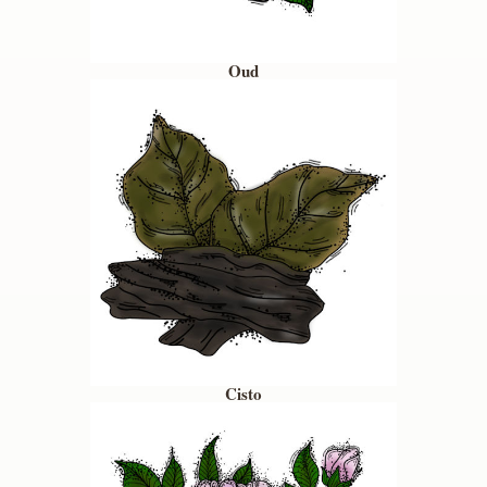
Oud
Cisto