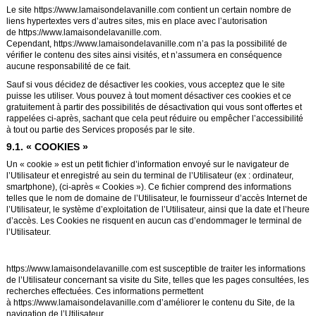
Le site
https://www.lamaisondelavanille.com
contient un certain nombre de
liens hypertextes vers d’autres sites, mis en place avec l’autorisation
de
https://www.lamaisondelavanille.com
.
Cependant,
https://www.lamaisondelavanille.com
n’a pas la possibilité de
vérifier le contenu des sites ainsi visités, et n’assumera en conséquence
aucune responsabilité de ce fait.
Sauf si vous décidez de désactiver les cookies, vous acceptez que le site
puisse les utiliser. Vous pouvez à tout moment désactiver ces cookies et ce
gratuitement à partir des possibilités de désactivation qui vous sont offertes et
rappelées ci-après, sachant que cela peut réduire ou empêcher l’accessibilité
à tout ou partie des Services proposés par le site.
9.1. « COOKIES »
Un « cookie » est un petit fichier d’information envoyé sur le navigateur de
l’Utilisateur et enregistré au sein du terminal de l’Utilisateur (ex : ordinateur,
smartphone), (ci-après « Cookies »). Ce fichier comprend des informations
telles que le nom de domaine de l’Utilisateur, le fournisseur d’accès Internet de
l’Utilisateur, le système d’exploitation de l’Utilisateur, ainsi que la date et l’heure
d’accès. Les Cookies ne risquent en aucun cas d’endommager le terminal de
l’Utilisateur.
https://www.lamaisondelavanille.com
est susceptible de traiter les informations
de l’Utilisateur concernant sa visite du Site, telles que les pages consultées, les
recherches effectuées. Ces informations permettent
à
https://www.lamaisondelavanille.com
d’améliorer le contenu du Site, de la
navigation de l’Utilisateur.