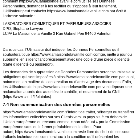
comment
https://www.lamaisondelavanille.com
utilise ses Données
Personnelles, demander à les rectifier ou s’oppose à leur traitement,
l’Utilisateur peut contacter
https://www.lamaisondelavanille.com
par écrit à
l’adresse suivante :
LABORATOIRES COSMETIQUES ET PARFUMEURS ASSOCIES –
DPO,
Stéphane Lawyee
LCPA La Maison de la Vanille 3 Rue Gabriel Peri 94460 Valenton
Dans ce cas, l’Utilisateur doit indiquer les Données Personnelles qu’il
souhaiterait que
https://www.lamaisondelavanille.com
corrige, mette à jour ou
supprime, en s’identifiant précisément avec une copie d’une pièce d’identité
(carte d’identité ou passeport).
Les demandes de suppression de Données Personnelles seront soumises aux
obligations qui sont imposées à
https://www.lamaisondelavanille.com
par la loi,
notamment en matière de conservation ou d’archivage des documents. Enfin,
les Utilisateurs de
https://www.lamaisondelavanille.com
peuvent déposer une
réclamation auprès des autorités de contrôle, et notamment de la CNIL
(https://www.cnil.fr/fr/plaintes).
7.4 Non-communication des données personnelles
https://www.lamaisondelavanille.com
s’interdit de traiter, héberger ou transférer
les Informations collectées sur ses Clients vers un pays situé en dehors de
l’Union européenne ou reconnu comme « non adéquat » par la Commission
européenne sans en informer préalablement le client. Pour
autant,
https://www.lamaisondelavanille.com
reste libre du choix de ses sous-
traitants techniques et commerciaux à la condition qu’il présentent les