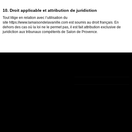
10.
Droit applicable et attribution de juridiction
Tout litige en relation avec l’utilisation du
site
https://www.lamaisondelavanille.com
est soumis au droit français. En
dehors des cas où la loi ne le permet pas, il est fait attribution exclusive de
juridiction aux tribunaux compétents de Salon de Provence.
Informations
Mon compte
Contact us
Mentions
Mon compte
+33 (0)9 75 83 05 36
légales
Historique de
Conditions
vos commandes
contact@lamaisondelavanille.com
Générales de
Suivi de
Vente
commande
Politique de
invité
confidentialité
Qui sommes
nous
Paiement