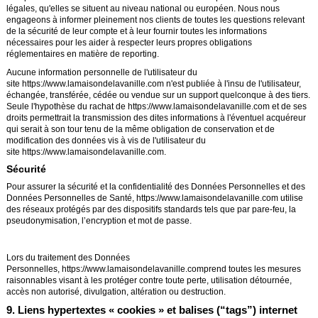
légales, qu'elles se situent au niveau national ou européen. Nous nous
engageons à informer pleinement nos clients de toutes les questions relevant
de la sécurité de leur compte et à leur fournir toutes les informations
nécessaires pour les aider à respecter leurs propres obligations
réglementaires en matière de reporting.
Aucune information personnelle de l'utilisateur du
site
https://www.lamaisondelavanille.com
n'est publiée à l'insu de l'utilisateur,
échangée, transférée, cédée ou vendue sur un support quelconque à des tiers.
Seule l'hypothèse du rachat de
https://www.lamaisondelavanille.com
et de ses
droits permettrait la transmission des dites informations à l'éventuel acquéreur
qui serait à son tour tenu de la même obligation de conservation et de
modification des données vis à vis de l'utilisateur du
site
https://www.lamaisondelavanille.com
.
Sécurité
Pour assurer la sécurité et la confidentialité des Données Personnelles et des
Données Personnelles de Santé,
https://www.lamaisondelavanille.com
utilise
des réseaux protégés par des dispositifs standards tels que par pare-feu, la
pseudonymisation, l’encryption et mot de passe.
Lors du traitement des Données
Personnelles,
https://www.lamaisondelavanille.com
prend toutes les mesures
raisonnables visant à les protéger contre toute perte, utilisation détournée,
accès non autorisé, divulgation, altération ou destruction.
9. Liens hypertextes « cookies » et balises (“tags”) internet