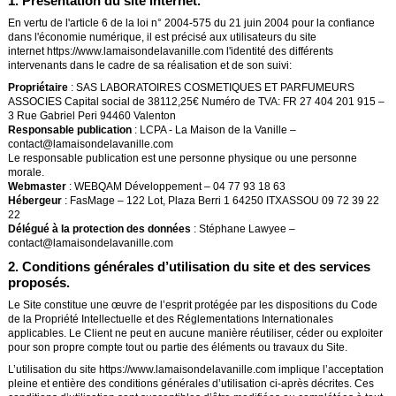
1. Présentation du site internet.
En vertu de l'article 6 de la loi n° 2004-575 du 21 juin 2004 pour la confiance
dans l'économie numérique, il est précisé aux utilisateurs du site
internet
https://www.lamaisondelavanille.com
l'identité des différents
intervenants dans le cadre de sa réalisation et de son suivi:
Propriétaire
: SAS LABORATOIRES COSMETIQUES ET PARFUMEURS
ASSOCIES Capital social de 38112,25€ Numéro de TVA: FR 27 404 201 915 –
3 Rue Gabriel Peri 94460 Valenton
Responsable publication
: LCPA - La Maison de la Vanille –
contact@lamaisondelavanille.com
Le responsable publication est une personne physique ou une personne
morale.
Webmaster
: WEBQAM Développement – 04 77 93 18 63
Hébergeur
: FasMage – 122 Lot, Plaza Berri 1 64250 ITXASSOU 09 72 39 22
22
Délégué à la protection des données
:
Stéphane Lawyee
–
contact@lamaisondelavanille.com
2. Conditions générales d’utilisation du site et des services
proposés.
Le Site constitue une œuvre de l’esprit protégée par les dispositions du Code
de la Propriété Intellectuelle et des Réglementations Internationales
applicables. Le Client ne peut en aucune manière réutiliser, céder ou exploiter
pour son propre compte tout ou partie des éléments ou travaux du Site.
L’utilisation du site
https://www.lamaisondelavanille.com
implique l’acceptation
pleine et entière des conditions générales d’utilisation ci-après décrites. Ces