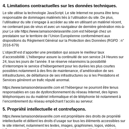
4. Limitations contractuelles sur les données techniques.
Le site utilise la technologie JavaScript. Le site Internet ne pourra être tenu
responsable de dommages matériels liés à l’utilisation du site. De plus,
l’utilisateur du site s’engage à accéder au site en utilisant un matériel récent,
ne contenant pas de virus et avec un navigateur de dernière génération mis-à-
jour Le site
https://www.lamaisondelavanille.com
est hébergé chez un
prestataire sur le territoire de l’Union Européenne conformément aux
dispositions du Règlement Général sur la Protection des Données (RGPD : n°
2016-679)
L’objectif est d’apporter une prestation qui assure le meilleur taux
d’accessibilité. L’hébergeur assure la continuité de son service 24 Heures sur
24, tous les jours de l’année. Il se réserve néanmoins la possibilité
d’interrompre le service d’hébergement pour les durées les plus courtes
possibles notamment à des fins de maintenance, d’amélioration de ses
infrastructures, de défaillance de ses infrastructures ou si les Prestations et
Services génèrent un trafic réputé anormal.
https://www.lamaisondelavanille.com
et l’hébergeur ne pourront être tenus
responsables en cas de dysfonctionnement du réseau Internet, des lignes
téléphoniques ou du matériel informatique et de téléphonie lié notamment à
l’encombrement du réseau empêchant l’accès au serveur.
5. Propriété intellectuelle et contrefaçons.
https://www.lamaisondelavanille.com
est propriétaire des droits de propriété
intellectuelle et détient les droits d’usage sur tous les éléments accessibles sur
le site internet, notamment les textes, images, graphismes, logos, vidéos,