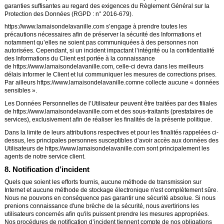
garanties suffisantes au regard des exigences du Règlement Général sur la
Protection des Données (RGPD : n° 2016-679).
https://www.lamaisondelavanille.com
s’engage à prendre toutes les
précautions nécessaires afin de préserver la sécurité des Informations et
notamment qu’elles ne soient pas communiquées à des personnes non
autorisées. Cependant, si un incident impactant l’intégrité ou la confidentialité
des Informations du Client est portée à la connaissance
de
https://www.lamaisondelavanille.com
, celle-ci devra dans les meilleurs
délais informer le Client et lui communiquer les mesures de corrections prises.
Par ailleurs
https://www.lamaisondelavanille.com
ne collecte aucune « données
sensibles ».
Les Données Personnelles de l’Utilisateur peuvent être traitées par des filiales
de
https://www.lamaisondelavanille.com
et des sous-traitants (prestataires de
services), exclusivement afin de réaliser les finalités de la présente politique.
Dans la limite de leurs attributions respectives et pour les finalités rappelées ci-
dessus, les principales personnes susceptibles d’avoir accès aux données des
Utilisateurs de
https://www.lamaisondelavanille.com
sont principalement les
agents de notre service client.
8. Notification d’incident
Quels que soient les efforts fournis, aucune méthode de transmission sur
Internet et aucune méthode de stockage électronique n'est complètement sûre.
Nous ne pouvons en conséquence pas garantir une sécurité absolue. Si nous
prenions connaissance d'une brèche de la sécurité, nous avertirions les
utilisateurs concernés afin qu'ils puissent prendre les mesures appropriées.
Nos procédures de notification d’incident tiennent compte de nos obligations