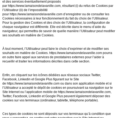
et des services éventuellement proposés
par
https://www.lamaisondelavanille.com
, résultant (i) du refus de Cookies par
l’Utilisateur (ii) de l’impossibilité
pour
https://www.lamaisondelavanille.com
d’enregistrer ou de consulter les
Cookies nécessaires à leur fonctionnement du fait du choix de l’Utilisateur.
Pour la gestion des Cookies et des choix de l’Utilisateur, la configuration de
chaque navigateur est différente. Elle est décrite dans le menu d’aide du
navigateur, qui permettra de savoir de quelle manière l’Utilisateur peut modifier
ses souhaits en matière de Cookies.
À tout moment, l’Utilisateur peut faire le choix d’exprimer et de modifier ses
souhaits en matière de Cookies.
https://www.lamaisondelavanille.com
pourra
en outre faire appel aux services de prestataires externes pour l’aider à
recueillir et traiter les informations décrites dans cette section.
Enfin, en cliquant sur les icônes dédiées aux réseaux sociaux Twitter,
Facebook, Linkedin et Google Plus figurant sur le Site
de
https://www.lamaisondelavanille.com
ou dans son application mobile et si
l’Utilisateur a accepté le dépôt de cookies en poursuivant sa navigation sur le
Site Internet ou l’application mobile de
https://www.lamaisondelavanille.com
,
Twitter, Facebook, Linkedin et Google Plus peuvent également déposer des
cookies sur vos terminaux (ordinateur, tablette, téléphone portable).
Ces types de cookies ne sont déposés sur vos terminaux qu’à condition que
vous y consentiez, en continuant votre navigation sur le Site Internet ou