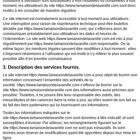
conditions d’utilisation sont susceptibles d’être modifiées ou complétées à tout
moment, les utilisateurs du site
https://www.lamaisondelavanille.com
sont donc
invités à les consulter de manière régulière.
Ce site internet est normalement accessible à tout moment aux utilisateurs.
Une interruption pour raison de maintenance technique peut être toutefois
décidée par
https://www.lamaisondelavanille.com
, qui s’efforcera alors de
communiquer préalablement aux utilisateurs les dates et heures de
l’intervention. Le site web
https://www.lamaisondelavanille.com
est mis à jour
régulièrement par
https://www.lamaisondelavanille.com
responsable. De la
même façon, les mentions légales peuvent être modifiées à tout moment : elles
s’imposent néanmoins à l’utilisateur qui est invité à s’y référer le plus souvent
possible afin d’en prendre connaissance.
3. Description des services fournis.
Le site internet
https://www.lamaisondelavanille.com
a pour objet de fournir une
information concernant l’ensemble des activités de la
société.
https://www.lamaisondelavanille.com
s’efforce de fournir sur le
site
https://www.lamaisondelavanille.com
des informations aussi précises que
possible. Toutefois, il ne pourra être tenu responsable des oublis, des
inexactitudes et des carences dans la mise à jour, qu’elles soient de son fait ou
du fait des tiers partenaires qui lui fournissent ces informations.
Toutes les informations indiquées sur le
site
https://www.lamaisondelavanille.com
sont données à titre indicatif, et sont
susceptibles d’évoluer. Par ailleurs, les renseignements figurant sur le
site
https://www.lamaisondelavanille.com
ne sont pas exhaustifs. Ils sont
donnés sous réserve de modifications ayant été apportées depuis leur mise en
ligne.