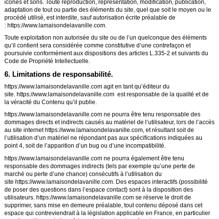
icônes et sons. Toute reproduction, représentation, modification, publication,
adaptation de tout ou partie des éléments du site, quel que soit le moyen ou le
procédé utilisé, est interdite, sauf autorisation écrite préalable de
:
https://www.lamaisondelavanille.com
.
Toute exploitation non autorisée du site ou de l’un quelconque des éléments
qu’il contient sera considérée comme constitutive d’une contrefaçon et
poursuivie conformément aux dispositions des articles L.335-2 et suivants du
Code de Propriété Intellectuelle.
6. Limitations de responsabilité.
https://www.lamaisondelavanille.com
agit en tant qu’éditeur du
site.
https://www.lamaisondelavanille.com
est responsable de la qualité et de
la véracité du Contenu qu’il publie.
https://www.lamaisondelavanille.com
ne pourra être tenu responsable des
dommages directs et indirects causés au matériel de l’utilisateur, lors de l’accès
au site internet
https://www.lamaisondelavanille.com
, et résultant soit de
l’utilisation d’un matériel ne répondant pas aux spécifications indiquées au
point 4, soit de l’apparition d’un bug ou d’une incompatibilité.
https://www.lamaisondelavanille.com
ne pourra également être tenu
responsable des dommages indirects (tels par exemple qu’une perte de
marché ou perte d’une chance) consécutifs à l’utilisation du
site
https://www.lamaisondelavanille.com
. Des espaces interactifs (possibilité
de poser des questions dans l’espace contact) sont à la disposition des
utilisateurs.
https://www.lamaisondelavanille.com
se réserve le droit de
supprimer, sans mise en demeure préalable, tout contenu déposé dans cet
espace qui contreviendrait à la législation applicable en France, en particulier