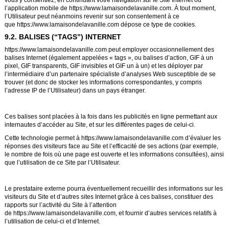
l’application mobile de
https://www.lamaisondelavanille.com
. À tout moment,
l’Utilisateur peut néanmoins revenir sur son consentement à ce
que
https://www.lamaisondelavanille.com
dépose ce type de cookies.
9.2. BALISES (“TAGS”) INTERNET
https://www.lamaisondelavanille.com
peut employer occasionnellement des
balises Internet (également appelées « tags », ou balises d’action, GIF à un
pixel, GIF transparents, GIF invisibles et GIF un à un) et les déployer par
l’intermédiaire d’un partenaire spécialiste d’analyses Web susceptible de se
trouver (et donc de stocker les informations correspondantes, y compris
l’adresse IP de l’Utilisateur) dans un pays étranger.
Ces balises sont placées à la fois dans les publicités en ligne permettant aux
internautes d’accéder au Site, et sur les différentes pages de celui-ci.
Cette technologie permet à
https://www.lamaisondelavanille.com
d’évaluer les
réponses des visiteurs face au Site et l’efficacité de ses actions (par exemple,
le nombre de fois où une page est ouverte et les informations consultées), ainsi
que l’utilisation de ce Site par l’Utilisateur.
Le prestataire externe pourra éventuellement recueillir des informations sur les
visiteurs du Site et d’autres sites Internet grâce à ces balises, constituer des
rapports sur l’activité du Site à l’attention
de
https://www.lamaisondelavanille.com
, et fournir d’autres services relatifs à
l’utilisation de celui-ci et d’Internet.