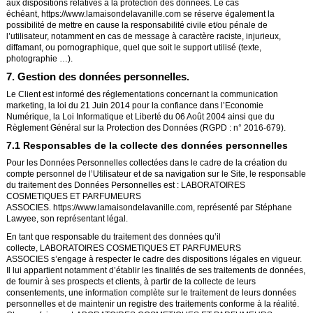
aux dispositions relatives à la protection des données. Le cas
échéant,
https://www.lamaisondelavanille.com
se réserve également la
possibilité de mettre en cause la responsabilité civile et/ou pénale de
l’utilisateur, notamment en cas de message à caractère raciste, injurieux,
diffamant, ou pornographique, quel que soit le support utilisé (texte,
photographie …).
7. Gestion des données personnelles.
Le Client est informé des réglementations concernant la communication
marketing, la loi du 21 Juin 2014 pour la confiance dans l’Economie
Numérique, la Loi Informatique et Liberté du 06 Août 2004 ainsi que du
Règlement Général sur la Protection des Données (RGPD : n° 2016-679).
7.1 Responsables de la collecte des données personnelles
Pour les Données Personnelles collectées dans le cadre de la création du
compte personnel de l’Utilisateur et de sa navigation sur le Site, le responsable
du traitement des Données Personnelles est : LABORATOIRES
COSMETIQUES ET PARFUMEURS
ASSOCIES.
https://www.lamaisondelavanille.com
, représenté par
Stéphane
Lawyee
, son représentant légal.
En tant que responsable du traitement des données qu’il
collecte, LABORATOIRES COSMETIQUES ET PARFUMEURS
ASSOCIES s’engage à respecter le cadre des dispositions légales en vigueur.
Il lui appartient notamment d’établir les finalités de ses traitements de données,
de fournir à ses prospects et clients, à partir de la collecte de leurs
consentements, une information complète sur le traitement de leurs données
personnelles et de maintenir un registre des traitements conforme à la réalité.